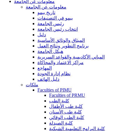
معلومات عن الجامعة
معلومات عن الجامعة
تاريخ بيمو
بيمو في التصنيفات
رئيس الجامعة
انتخاب رئيس الجامعة
دليل
الميثاق والوثائق الأساسية
برنامج التطوير ونتائج العمل
هيكل الجامعة
المباني الأكاديمية والقواعد السريرية
مراكز الاعتماد والمحاكاة
المهاجع
نظام إدارة الجودة
دليل الهاتف
ملكات
Faculties of PIMU
Faculties of PRMU
كلية الطب
كلية طب الأطفال
كلية طب الأسنان
كلية الطب الوقائي
كلية الصيدلة
كلية البرامج التعليمية الشبكية