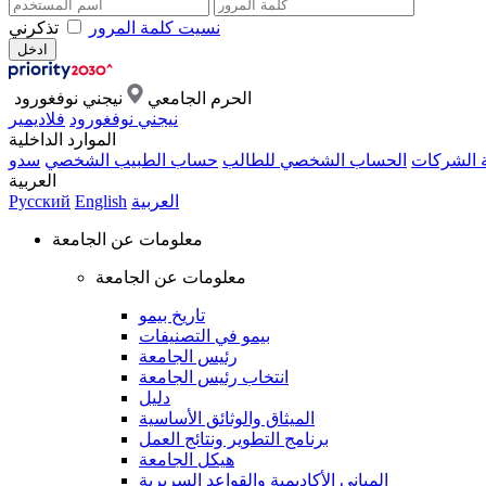
نسيت كلمة المرور
تذكرني
الحرم الجامعي
نيجني نوفغورود
نيجني نوفغورود
فلاديمير
الموارد الداخلية
ة الشركات
الحساب الشخصي للطالب
حساب الطبيب الشخصي
سدو
العربية
العربية
English
Русский
معلومات عن الجامعة
معلومات عن الجامعة
تاريخ بيمو
بيمو في التصنيفات
رئيس الجامعة
انتخاب رئيس الجامعة
دليل
الميثاق والوثائق الأساسية
برنامج التطوير ونتائج العمل
هيكل الجامعة
المباني الأكاديمية والقواعد السريرية