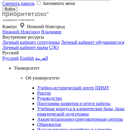
Сменить пароль
Запомнить меня
Кампус
Нижний Новгород
Нижний Новгород
Владимир
Внутренние ресурсы
Личный кабинет сотрудника
Личный кабинет обучающегося
Личный кабинет врача
СДО
Русский
Русский
English
العربية
Университет
Об университете
Учебно-исторический центр ПИМУ
Ректор
Руководство
Программа развития и итоги работы
Учебные корпуса и клинические базы, базы
практической подготовки
Аккредитационно-симуляционные центры
Общежития
Использования смартфона в качестве