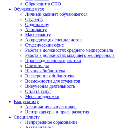
Обркредит в СПО
Обучающемуся
Личный кабинет обучающегося
Студенту
Ординатору
Аспиранту
Магистранту
Аккредитация специалистов
Студенческий офис
Работа в должностях среднего медперсонала
Работа в должностях младшего медперсонала
Производственная практика
Олимпиады
Научная библиотека
Электронная библиотека
Возможности для студентов
Внеучебная деятельность
Оплата услуг
Меры поддержки
Выпускнику
Ассоциация выпускников
Центр карьеры и проф. развития
Специалисту
Непрерывное образование
Аккредитация