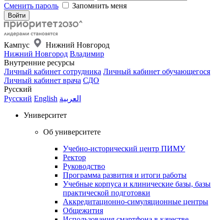
Сменить пароль
Запомнить меня
Кампус
Нижний Новгород
Нижний Новгород
Владимир
Внутренние ресурсы
Личный кабинет сотрудника
Личный кабинет обучающегося
Личный кабинет врача
СДО
Русский
Русский
English
العربية
Университет
Об университете
Учебно-исторический центр ПИМУ
Ректор
Руководство
Программа развития и итоги работы
Учебные корпуса и клинические базы, базы
практической подготовки
Аккредитационно-симуляционные центры
Общежития
Использования смартфона в качестве