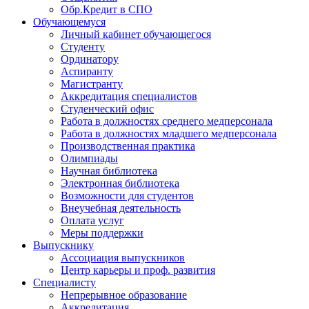
Обр.Кредит в СПО
Обучающемуся
Личный кабинет обучающегося
Студенту
Ординатору
Аспиранту
Магистранту
Аккредитация специалистов
Студенческий офис
Работа в должностях среднего медперсонала
Работа в должностях младшего медперсонала
Производственная практика
Олимпиады
Научная библиотека
Электронная библиотека
Возможности для студентов
Внеучебная деятельность
Оплата услуг
Меры поддержки
Выпускнику
Ассоциация выпускников
Центр карьеры и проф. развития
Специалисту
Непрерывное образование
Аккредитация