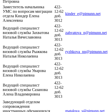
Петровна
Заместитель начальника
422-
УМС по вопросам миграции
12-62
kinder_e@pimunn.net
отдела Киндер Елена
доб.
Алексеевна
3012
422-
Ведущий специалист
12-62
визовой службы Захватова
zahvatova_n@pimunn.net
доб.
Наталья Вячеславовна
3013
422-
Ведущий специалист
12-62
визовой службы Рыжкова
ryzhkova_nn@pimunn.net
доб.
Наталья Николаевна
3013
422-
Ведущий специалист
12-62
визовой службы Уварова
доб.
Елена Николаевна
3013
422-
Ведущий специалист
12-62
визовой службы Сазанова
доб.
Алена Владимировна
3013
Заведующий отделом
сопровождения
иностранных обучающихся
matalova_s@pimunn.net