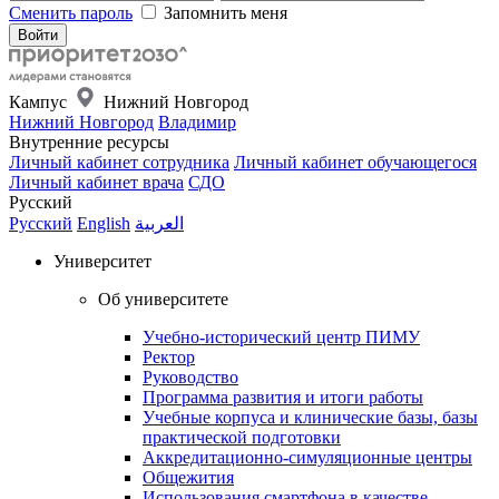
Сменить пароль
Запомнить меня
Кампус
Нижний Новгород
Нижний Новгород
Владимир
Внутренние ресурсы
Личный кабинет сотрудника
Личный кабинет обучающегося
Личный кабинет врача
СДО
Русский
Русский
English
العربية
Университет
Об университете
Учебно-исторический центр ПИМУ
Ректор
Руководство
Программа развития и итоги работы
Учебные корпуса и клинические базы, базы
практической подготовки
Аккредитационно-симуляционные центры
Общежития
Использования смартфона в качестве