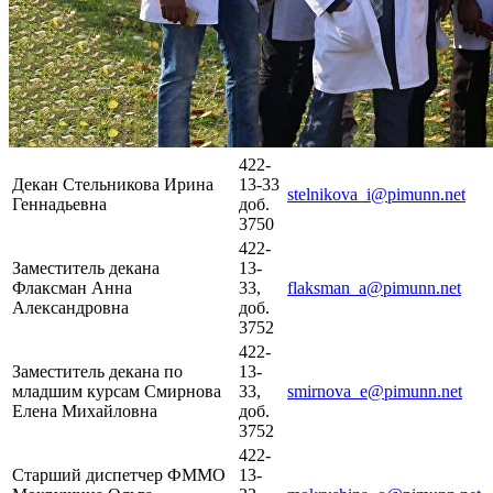
422-
Декан Стельникова Ирина
13-33
stelnikova_i@pimunn.net
Геннадьевна
доб.
3750
422-
Заместитель декана
13-
Флаксман Анна
33,
flaksman_a@pimunn.net
Александровна
доб.
3752
422-
Заместитель декана по
13-
младшим курсам Смирнова
33,
smirnova_e@pimunn.net
Елена Михайловна
доб.
3752
422-
Старший диспетчер ФММО
13-