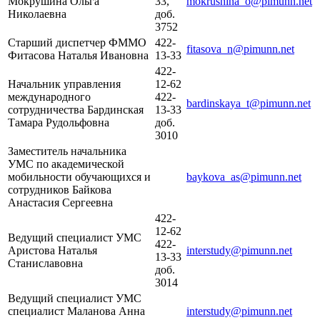
Мокрушина Ольга
33,
mokrushina_o@pimunn.net
Николаевна
доб.
3752
Старший диспетчер ФММО
422-
fitasova_n@pimunn.net
Фитасова Наталья Ивановна
13-33
422-
Начальник управления
12-62
международного
422-
bardinskaya_t@pimunn.net
сотрудничества Бардинская
13-33
Тамара Рудольфовна
доб.
3010
Заместитель начальника
УМС по академической
мобильности обучающихся и
baykova_as@pimunn.net
сотрудников Байкова
Анастасия Сергеевна
422-
12-62
Ведущий специалист УМС
422-
Аристова Наталья
interstudy@pimunn.net
13-33
Станиславовна
доб.
3014
Ведущий специалист УМС
специалист Маланова Анна
interstudy@pimunn.net