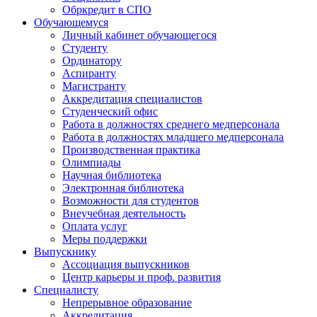
Обркредит в СПО
Обучающемуся
Личный кабинет обучающегося
Студенту
Ординатору
Аспиранту
Магистранту
Аккредитация специалистов
Студенческий офис
Работа в должностях среднего медперсонала
Работа в должностях младшего медперсонала
Производственная практика
Олимпиады
Научная библиотека
Электронная библиотека
Возможности для студентов
Внеучебная деятельность
Оплата услуг
Меры поддержки
Выпускнику
Ассоциация выпускников
Центр карьеры и проф. развития
Специалисту
Непрерывное образование
Аккредитация