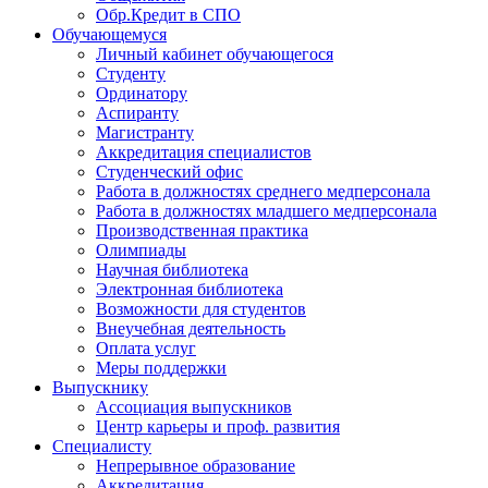
Обр.Кредит в СПО
Обучающемуся
Личный кабинет обучающегося
Студенту
Ординатору
Аспиранту
Магистранту
Аккредитация специалистов
Студенческий офис
Работа в должностях среднего медперсонала
Работа в должностях младшего медперсонала
Производственная практика
Олимпиады
Научная библиотека
Электронная библиотека
Возможности для студентов
Внеучебная деятельность
Оплата услуг
Меры поддержки
Выпускнику
Ассоциация выпускников
Центр карьеры и проф. развития
Специалисту
Непрерывное образование
Аккредитация