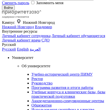
Сменить пароль
Запомнить меня
Кампус
Нижний Новгород
Нижний Новгород
Владимир
Внутренние ресурсы
Личный кабинет сотрудника
Личный кабинет обучающегося
Личный кабинет врача
СДО
Русский
Русский
English
العربية
Университет
Об университете
Учебно-исторический центр ПИМУ
Ректор
Руководство
Программа развития и итоги работы
Учебные корпуса и клинические базы, базы
практической подготовки
Аккредитационно-симуляционные центры
Общежития
Использования смартфона в качестве