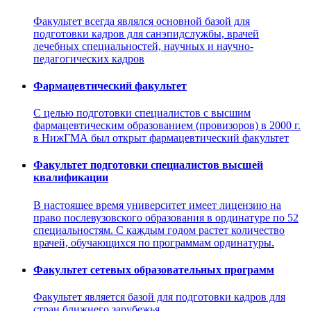
Факультет всегда являлся основной базой для
подготовки кадров для санэпидслужбы, врачей
лечебных специальностей, научных и научно-
педагогических кадров
Фармацевтический факультет
С целью подготовки специалистов с высшим
фармацевтическим образованием (провизоров) в 2000 г.
в НижГМА был открыт фармацевтический факультет
Факультет подготовки специалистов высшей
квалификации
В настоящее время университет имеет лицензию на
право послевузовского образования в ординатуре по 52
специальностям. С каждым годом растет количество
врачей, обучающихся по программам ординатуры.
Факультет сетевых образовательных программ
Факультет является базой для подготовки кадров для
стран ближнего зарубежья