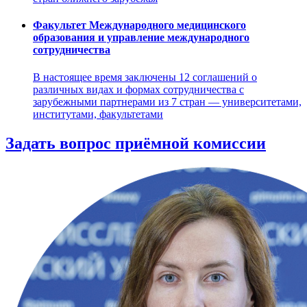
Факультет Международного медицинского
образования и управление международного
сотрудничества
В настоящее время заключены 12 соглашений о
различных видах и формах сотрудничества с
зарубежными партнерами из 7 стран — университетами,
институтами, факультетами
Задать вопрос приёмной комиссии