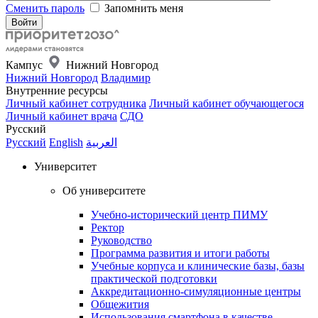
Сменить пароль
Запомнить меня
Кампус
Нижний Новгород
Нижний Новгород
Владимир
Внутренние ресурсы
Личный кабинет сотрудника
Личный кабинет обучающегося
Личный кабинет врача
СДО
Русский
Русский
English
العربية
Университет
Об университете
Учебно-исторический центр ПИМУ
Ректор
Руководство
Программа развития и итоги работы
Учебные корпуса и клинические базы, базы
практической подготовки
Аккредитационно-симуляционные центры
Общежития
Использования смартфона в качестве