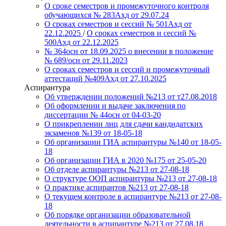
О сроке семестров и промежуточного контроля
обучающихся № 283Ахд от 29.07.24
О сроках семестров и сессий № 501Ахд от
22.12.2025
/
О сроках семестров и сессий №
500Ахд от 22.12.2025
№ 364осн от 18.09.2025 о внесении в положение
№ 689/осн от 29.11.2023
О сроках семестров и сессий и промежуточный
аттестаций №409Ахд от 27.10.2025
Аспирантура
Об утверждении положений №213 от т27.08.2018
Об оформлении и выдаче заключения по
диссертации № 44осн от 04-03-20
О прикреплении лиц для сдачи кандидатских
экзаменов №139 от 18-05-18
Об организации ГИА аспирантуры №140 от 18-05-
18
Об организации ГИА в 2020 №175 от 25-05-20
Об отделе аспирантуры №213 от 27-08-18
О структуре ООП аспирантуры №213 от 27-08-18
О практике аспирантов №213 от 27-08-18
О текущем контроле в аспирантуре №213 от 27-08-
18
Об порядке организации образовательной
деятельности в аспирантуре №213 от 27.08.18