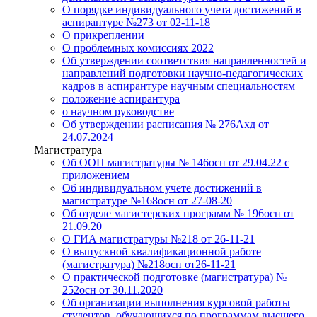
О порядке индивидуального учета достижений в
аспирантуре №273 от 02-11-18
О прикреплении
О проблемных комиссиях 2022
Об утверждении соответствия направленностей и
направлений подготовки научно-педагогических
кадров в аспирантуре научным специальностям
положение аспирантура
о научном руководстве
Об утверждении расписания № 276Ахд от
24.07.2024
Магистратура
Об ООП магистратуры № 146осн от 29.04.22 с
приложением
Об индивидуальном учете достижений в
магистратуре №168осн от 27-08-20
Об отделе магистерских программ № 196осн от
21.09.20
О ГИА магистратуры №218 от 26-11-21
О выпускной квалификационной работе
(магистратура) №218осн от26-11-21
О практической подготовке (магистратура) №
252осн от 30.11.2020
Об организации выполнения курсовой работы
студентов, обучающихся по программам высшего