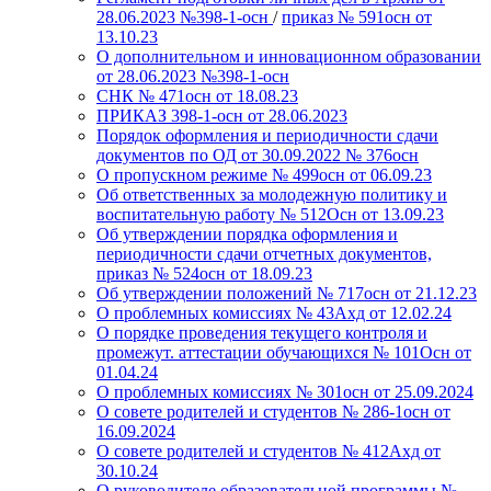
28.06.2023 №398-1-осн
/
приказ № 591осн от
13.10.23
О дополнительном и инновационном образовании
от 28.06.2023 №398-1-осн
СНК № 471осн от 18.08.23
ПРИКАЗ 398-1-осн от 28.06.2023
Порядок оформления и периодичности сдачи
документов по ОД от 30.09.2022 № 376осн
О пропускном режиме № 499осн от 06.09.23
Об ответственных за молодежную политику и
воспитательную работу № 512Осн от 13.09.23
Об утверждении порядка оформления и
периодичности сдачи отчетных документов,
приказ № 524осн от 18.09.23
Об утверждении положений № 717осн от 21.12.23
О проблемных комиссиях № 43Ахд от 12.02.24
О порядке проведения текущего контроля и
промежут. аттестации обучающихся № 101Осн от
01.04.24
О проблемных комиссиях № 301осн от 25.09.2024
О совете родителей и студентов № 286-1осн от
16.09.2024
О совете родителей и студентов № 412Ахд от
30.10.24
О руководителе образовательной программы №