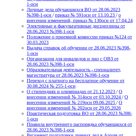
1-осн
Личные дела обучающихся ВО от 28.06.2023
№398-1-осн
/
приказ № 591осн от 13.10.23
/
о
внесении изменений, приказ № 130осн от 17.04.24
Элективные и факультативные дисциплины от
28.06.2023 №398-1-осн
Положение о приемной комиссии приказ №124 от
30.03.2023
Выдача справок об обучении от 28.06.2023 №398-
1-осн
Организация для инвалидов и лиц с ОВЗ от
28.06.2023 №398-1-осн
Образовательная деятельность - специалитет,
магистратура от 28.06.2023 №398-1-осн
Переход с платного на бесплатное обучение от
30.08.2024 № 255-1-осн
О стипендиях и олимпиадах от 21.12.2023
/
О
внесении изменений № 314осн от 03.10.2024
/
О
внесении изменений № 219осн 09.06.2025
/
О
внесении изменений № 202осн от 29.05.2026
Практическая подготовка ВО от 28.06.2023 №398-
1-осн
Правила внутреннего распорядка обучающихся от
28.06.2023 №398-1-осн
Регламент подготовки личных дел в Архив от