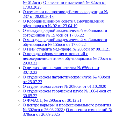
№ 612осн
/
О внесении изменений № 82осн от
17.03.2025
О комиссии по противодействию коррупции №
237 от 28.09.2018
О Координационном совете Самоуправления
обучающихся № 92 от 23.04.19
О международной академической мобильности
сотрудников № 157осн от 17.05.22
О международной академической мобильности
обучающихся № 155осн от 17.05.22
О НИР студента мед-профа № 208осн от 08.11.21
О порядке оформления отношений с
несовершеннолетними обучающимися № 70осн от
29.03.22
О реализации наставничества № 656осн от
30.12.22
О студенческом патриотическом клубе № 439осн
от 25.07.23
О студенческом совете № 208осн от 01.10.2020
О студенческом творческом клубе № 166-1-осн от
30.05.22
О ФМАСЦ № 290осн от 30.12.21
О центре карьеры и профессионального развития
№ 302осн о 26.08.2022
/
О внесении изменений №
378осн от 26.09.2025