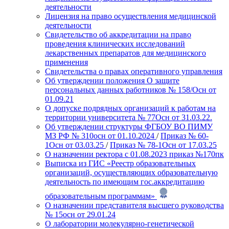
деятельности
Лицензия на право осуществления медицинской
деятельности
Cвидетельство об аккредитации на право
проведения клинических исследований
лекарственных препаратов для медицинского
применения
Свидетельства о правах оперативного управления
Об утверждении положения О защите
персональных данных работников № 158/Осн от
01.09.21
О допуске подрядных организаций к работам на
территории университета № 77Осн от 31.03.22.
Об утверждении структуры ФГБОУ ВО ПИМУ
МЗ РФ № 310осн от 01.10.2024
/
Приказ № 60-
1Осн от 03.03.25
/
Приказ № 78-1Осн от 17.03.25
О назначении ректора с 01.08.2023 приказ №170пк
Выписка из ГИС «Реестр образовательных
организаций, осуществляющих образовательную
деятельность по имеющим гос.аккредитацию
образовательным программам»
О назначении представителя высшего руководства
№ 15осн от 29.01.24
О лаборатории молекулярно-генетической