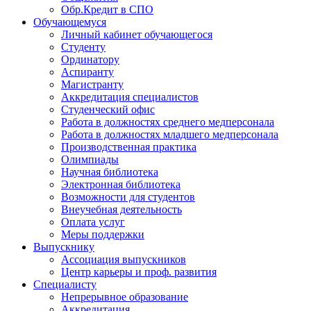
Обр.Кредит в СПО
Обучающемуся
Личный кабинет обучающегося
Студенту
Ординатору
Аспиранту
Магистранту
Аккредитация специалистов
Студенческий офис
Работа в должностях среднего медперсонала
Работа в должностях младшего медперсонала
Производственная практика
Олимпиады
Научная библиотека
Электронная библиотека
Возможности для студентов
Внеучебная деятельность
Оплата услуг
Меры поддержки
Выпускнику
Ассоциация выпускников
Центр карьеры и проф. развития
Специалисту
Непрерывное образование
Аккредитация