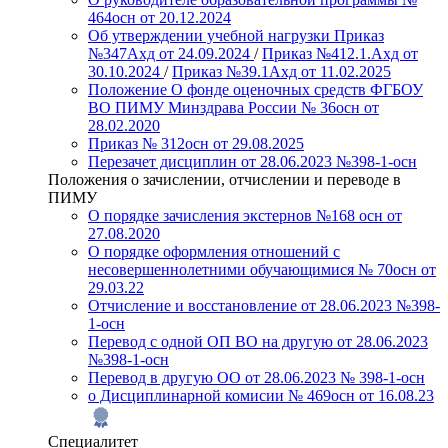
464осн от 20.12.2024
Об утверждении учебной нагрузки Приказ
№347Ахд от 24.09.2024
/
Приказ №412.1.Ахд от
30.10.2024
/
Приказ №39.1Ахд от 11.02.2025
Положение О фонде оценочных средств ФГБОУ
ВО ПИМУ Минздрава России № 36осн от
28.02.2020
Приказ № 312осн от 29.08.2025
Перезачет дисциплин от 28.06.2023 №398-1-осн
Положения о зачислении, отчислении и переводе в
ПИМУ
О порядке зачисления экстернов №168 осн от
27.08.2020
О порядке оформления отношений с
несовершеннолетними обучающимися № 70осн от
29.03.22
Отчисление и восстановление от 28.06.2023 №398-
1-осн
Перевод с одной ОП ВО на другую от 28.06.2023
№398-1-осн
Перевод в другую ОО от 28.06.2023 № 398-1-осн
о Дисциплинарной комисии № 469осн от 16.08.23
Специалитет