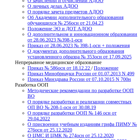
О зачислении и отчислении АДОО
О личных делах АДОО
О порядке зачета предметов АДОО
Об Академии дополнительного образования
обучающихся № 256осн от 21.04.23
Положение ЭО и ДОТ АДОО
О дополнительном и инновационном образовании
от 28.06.2023 №398-1-осн
Приказ от 28.06.2023 № 398-1-осн + положения
О документах дополнительного образования
установленного образца № 353осн от 17.09.2025
Непрерывное медицинское образование
Приказ № 586осн от 18.12.22
/
Положение
Приказ Минобрнауки России от 01.07.2013 N 499
Приказ Минздрава России от 07.10.2015 N 700н
Разаботка ООП
Методические рекомендации по разработке ООП
ВО
О порядке разработки и реализации совместных
ОП ВО № 208-1-осн от 30.08.19
О порядке разработки ООП № 146 осн от
29.04.2022
О присвоении учебным изданиям грифа ПИМУ №
276осн от 25.12.2020
О ЦМС И ЦМК № 274осн от 25.12.2020