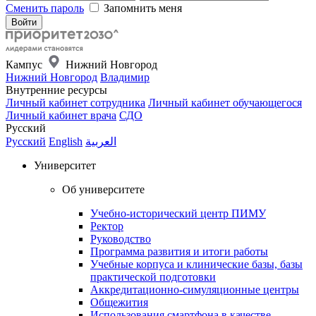
Сменить пароль
Запомнить меня
Кампус
Нижний Новгород
Нижний Новгород
Владимир
Внутренние ресурсы
Личный кабинет сотрудника
Личный кабинет обучающегося
Личный кабинет врача
СДО
Русский
Русский
English
العربية
Университет
Об университете
Учебно-исторический центр ПИМУ
Ректор
Руководство
Программа развития и итоги работы
Учебные корпуса и клинические базы, базы
практической подготовки
Аккредитационно-симуляционные центры
Общежития
Использования смартфона в качестве