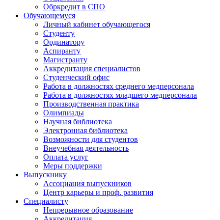
Обркредит в СПО
Обучающемуся
Личный кабинет обучающегося
Студенту
Ординатору
Аспиранту
Магистранту
Аккредитация специалистов
Студенческий офис
Работа в должностях среднего медперсонала
Работа в должностях младшего медперсонала
Производственная практика
Олимпиады
Научная библиотека
Электронная библиотека
Возможности для студентов
Внеучебная деятельность
Оплата услуг
Меры поддержки
Выпускнику
Ассоциация выпускников
Центр карьеры и проф. развития
Специалисту
Непрерывное образование
Аккредитация